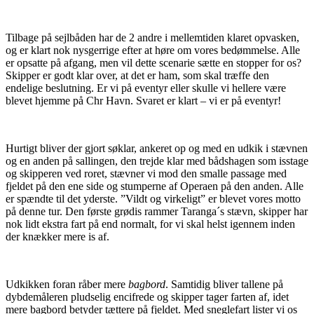
Tilbage på sejlbåden har de 2 andre i mellemtiden klaret opvasken,
og er klart nok nysgerrige efter at høre om vores bedømmelse. Alle
er opsatte på afgang, men vil dette scenarie sætte en stopper for os?
Skipper er godt klar over, at det er ham, som skal træffe den
endelige beslutning. Er vi på eventyr eller skulle vi hellere være
blevet hjemme på Chr Havn. Svaret er klart – vi er på eventyr!
Hurtigt bliver der gjort søklar, ankeret op og med en udkik i stævnen
og en anden på sallingen, den trejde klar med bådshagen som isstage
og skipperen ved roret, stævner vi mod den smalle passage med
fjeldet på den ene side og stumperne af Operaen på den anden. Alle
er spændte til det yderste. ”Vildt og virkeligt” er blevet vores motto
på denne tur. Den første grødis rammer Taranga´s stævn, skipper har
nok lidt ekstra fart på end normalt, for vi skal helst igennem inden
der knækker mere is af.
Udkikken foran råber mere
bagbord
. Samtidig bliver tallene på
dybdemåleren pludselig encifrede og skipper tager farten af, idet
mere bagbord betyder tættere på fjeldet. Med sneglefart lister vi os