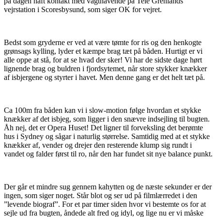
på dagen haft kontakt med vagthavende på Tele Grenlands
vejrstation i Scoresbysund, som siger OK for vejret.
Bedst som gryderne er ved at være tømte for ris og den henkogte
grønsags kylling, lyder et kæmpe brag tæt på båden. Hurtigt er vi
alle oppe at stå, for at se hvad der sker! Vi har de sidste dage hørt
lignende brag og buldren i fjordsytemet, når store stykker knækker
af isbjergene og styrter i havet. Men denne gang er det helt tæt på.
Ca 100m fra båden kan vi i slow-motion følge hvordan et stykke
knækker af det isbjeg, som ligger i den snævre indsejling til bugten.
Åh nej, det er Opera Huset! Det ligner til forveksling det berømte
hus i Sydney og sågar i naturlig størrelse. Samtidig med at et stykke
knækker af, vender og drejer den resterende klump sig rundt i
vandet og falder først til ro, når den har fundet sit nye balance punkt.
Der går et mindre sug gennem kahytten og de næste sekunder er der
ingen, som siger noget. Står blot og ser ud på filmlærredet i den
”levende biograf”. For et par timer siden hvor vi bestemte os for at
sejle ud fra bugten, åndede alt fred og idyl, og lige nu er vi måske