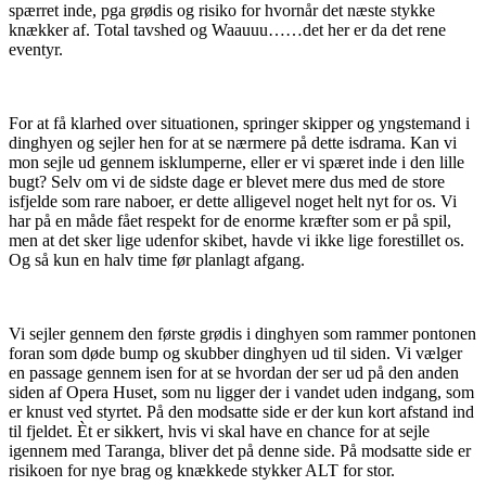
spærret inde, pga grødis og risiko for hvornår det næste stykke
knækker af. Total tavshed og Waauuu……det her er da det rene
eventyr.
For at få klarhed over situationen, springer skipper og yngstemand i
dinghyen og sejler hen for at se nærmere på dette isdrama. Kan vi
mon sejle ud gennem isklumperne, eller er vi spæret inde i den lille
bugt? Selv om vi de sidste dage er blevet mere dus med de store
isfjelde som rare naboer, er dette alligevel noget helt nyt for os. Vi
har på en måde fået respekt for de enorme kræfter som er på spil,
men at det sker lige udenfor skibet, havde vi ikke lige forestillet os.
Og så kun en halv time før planlagt afgang.
Vi sejler gennem den første grødis i dinghyen som rammer pontonen
foran som døde bump og skubber dinghyen ud til siden. Vi vælger
en passage gennem isen for at se hvordan der ser ud på den anden
siden af Opera Huset, som nu ligger der i vandet uden indgang, som
er knust ved styrtet. På den modsatte side er der kun kort afstand ind
til fjeldet. Èt er sikkert, hvis vi skal have en chance for at sejle
igennem med Taranga, bliver det på denne side. På modsatte side er
risikoen for nye brag og knækkede stykker ALT for stor.