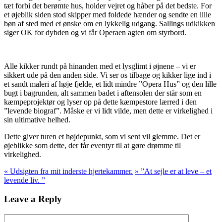
tæt forbi det berømte hus, holder vejret og håber på det bedste. For
et øjeblik siden stod skipper med foldede hænder og sendte en lille
bøn af sted med et ønske om en lykkelig udgang. Sallings udkikken
siger OK for dybden og vi får Operaen agten om styrbord.
Alle kikker rundt på hinanden med et lysglimt i øjnene – vi er
sikkert ude på den anden side. Vi ser os tilbage og kikker lige ind i
et sandt maleri af høje fjelde, et lidt mindre ”Opera Hus” og den lille
bugt i bagrunden, alt sammen badet i aftensolen der står som en
kæmpeprojektør og lyser op på dette kæmpestore lærred i den
”levende biograf”. Måske er vi lidt vilde, men dette er virkelighed i
sin ultimative helhed.
Dette giver turen et højdepunkt, som vi sent vil glemme. Det er
øjeblikke som dette, der får eventyr til at gøre drømme til
virkelighed.
«
Udsigten fra mit inderste hjertekammer.
»
”At sejle er at leve – et
levende liv. ”
Leave a Reply