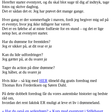
Herefter starter eventyret, og du skal blot suge til dig af indtryk, tage
fotos og skrive dagbog.
Det er sådan det er. Jeg har prøvet det mange gange.
Hver gang er der sommerfugle i maven, fordi jeg begiver mig ud på
et eventyr, hvor jeg ikke tidligere har været.
Det er en følelse af at miste fodfæste for en stund – og det er lige
netop her, at eventyret starter.
Har du drømme for fremtiden?
Jeg er sikker på, at dit svar er
ja
Kan du lide udfordringer?
Jeg gætter på, at du svarer
ja
Tager du action på dine drømme?
Jeg håber, at du svarer
ja
Hvis ikke – så kig med
HER
tilmeld dig gratis foredrag med
Thomas Rex Frederiksen og Søren Dahl.
På dette dobbelt foredrag får du vores autentiske historier og bedste
råd om,
hvordan det rent faktisk ER muligt at leve et liv i drømmeland.
«
Har du også en sejlerdrøm?
»
Kurs mod eventyret i Stillehavet.