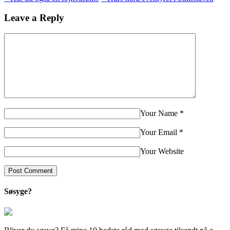
Leave a Reply
Your Name
*
Your Email
*
Your Website
Søsyge?