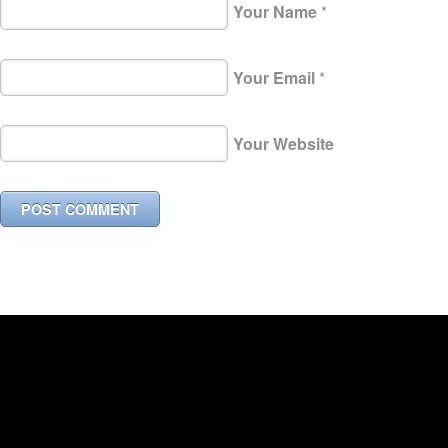
Your Name
*
Your Email
*
Your Website