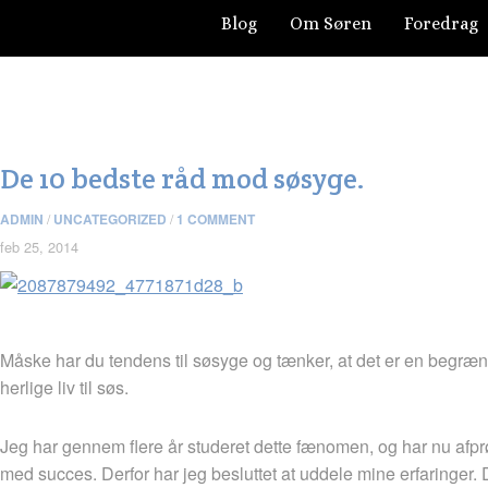
Blog
Om Søren
Foredrag
De 10 bedste råd mod søsyge.
ADMIN
/
UNCATEGORIZED
/
1 COMMENT
feb 25, 2014
Måske har du tendens til søsyge og tænker, at det er en begræns
herlige liv til søs.
Jeg har gennem flere år studeret dette fænomen, og har nu afp
med succes. Derfor har jeg besluttet at uddele mine erfaringer. Du